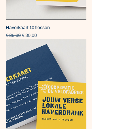
Haverkaart 10 flessen
Normale prijs
Verkoopprijs
€ 35,00
€ 30,00