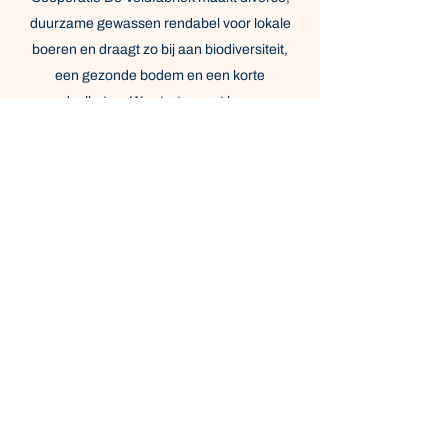
duurzame gewassen rendabel voor lokale
boeren en draagt zo bij aan biodiversiteit,
een gezonde bodem en een korte
voedselketen. We starten met haver en
verse haverdrank.
Goed verhaal? Lees verder.
Gegevens
De Veldfabriek Cooperatie U.A.
Schiehaven 15 C
3024 EC Rotterdam
Mail algemeen
haverdrank@veldfabriek.nl
KvK:
95568573