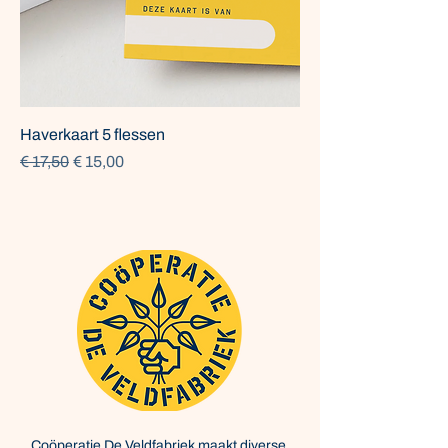
Haverkaart 5 flessen
Normale prijs
Verkoopprijs
€ 17,50
€ 15,00
Coöperatie De Veldfabriek maakt diverse,