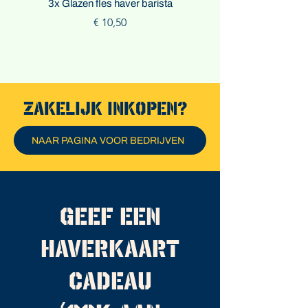
3x Glazen fles haver barista
Glazen fles haver bar
Prijs
€ 10,50
zakelijk inkopen?
NAAR PAGINA VOOR BEDRIJVEN
Geef een
haverkaart
cadeau