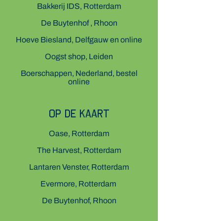
Bakkerij IDS​, Rotterdam
De Buytenhof , Rhoon
Hoeve Biesland​, Delfgauw en online
Oogst shop​, Leiden
Boerschappen​, Nederland, bestel
online
op de kaart
Oase, Rotterdam
The Harvest, Rotterdam
Lantaren Venster, Rotterdam
Evermore, Rotterdam
De Buytenhof, Rhoon