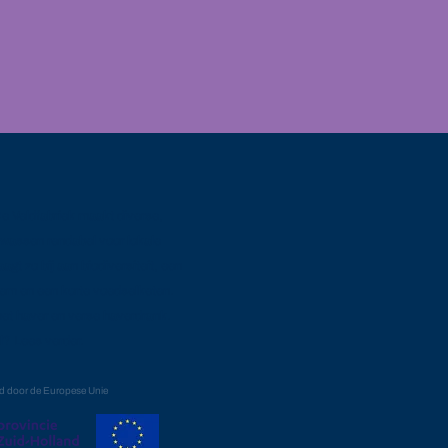
e Veldfabriek maakt diverse,
wassen rendabel voor lokale
agt zo bij aan biodiversiteit, een
em en een korte voedselketen.
et haver en verse haverdrank.
? Lees verder.
d door de Europese Unie