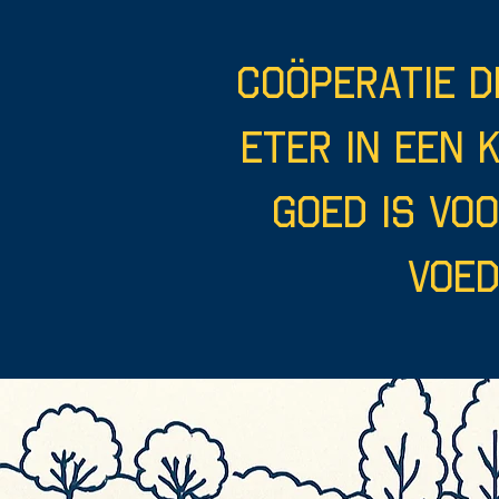
coöperatie D
eter in een 
goed is vo
voed