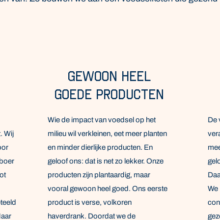
Gewoon heel
goede producten
Wie de impact van voedsel op het
De 
. Wij
milieu wil verkleinen, eet meer planten
ver
oor
en minder dierlijke producten. En
mee
 boer
geloof ons: dat is net zo lekker. Onze
gel
ot
producten zijn plantaardig, maar
Daa
vooral gewoon heel goed. Ons eerste
We 
teeld
product is verse, volkoren
con
Maar
haverdrank. Doordat we de
gez