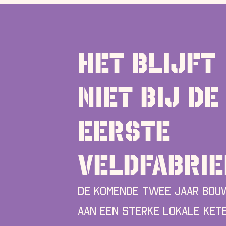
het blijft
niet bij de
eerste
veldfabri
De komende twee jaar bou
aan een sterke lokale ket