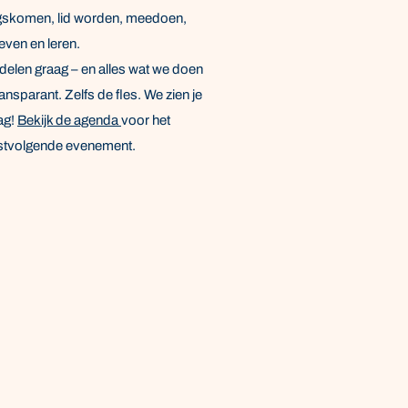
gskomen,
lid worden,
meedoen,
even en leren.
delen graag – en alles wat we doen
ransparant. Zelfs de fles. We zien je
ag!
Bekijk de agenda
voor het
stvolgende evenement.