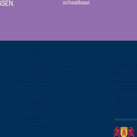
ssen.
schaalbaar.
Gegevens
Over
Coöperatie D
De Veldfabriek Cooperatie U.A.
duurzame ge
Schiehaven 15 C
boeren en dra
3024 EC Rotterdam
gezonde bod
Mail algemeen
We starten m
haverdrank@veldfabriek.nl
Goed verhaal
KvK: 95568573
Medegefinancier
BTW nummer: NL867184541B01