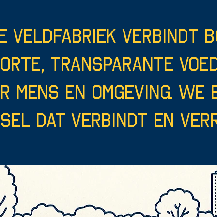
e Veldfabriek verbindt b
korte, transparante voe
or mens en omgeving. We
sel dat verbindt en verr