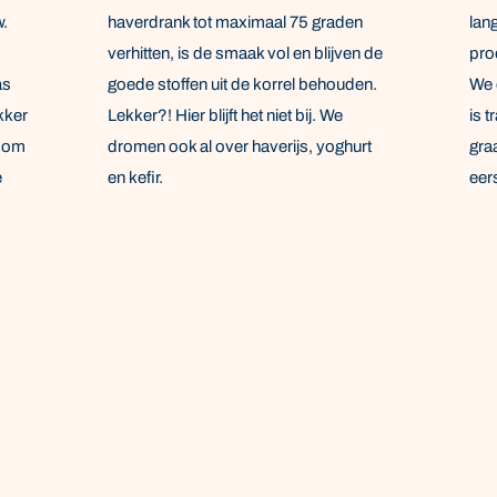
w.
haverdrank tot maximaal 75 graden
lan
verhitten, is de smaak vol en blijven de
pro
as
goede stoffen uit de korrel behouden.
We 
kker
Lekker?! Hier blijft het niet bij. We
is t
l om
dromen ook al over haverijs, yoghurt
gra
e
en kefir.
eer