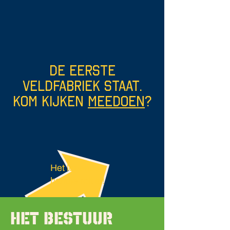
De eerste
veldfabriek staat.
Kom kijken
meedoen
?
Het lopende
bandje rolt al!
Het bestuur