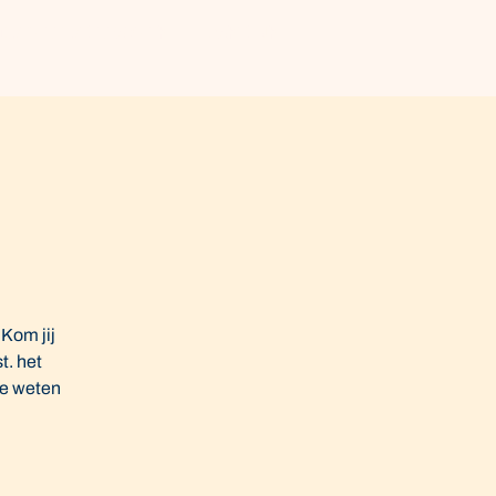
Over De Veldfabriek
Zakelijk
 Kom jij
t. het
je weten