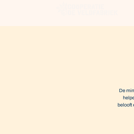
De mini
helpe
belooft